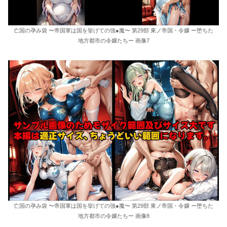
亡国の孕み袋 〜帝国軍は国を挙げての強●魔〜 第29部 東ノ帝国・令嬢 ー堕ちた
地方都市の令嬢たちー 画像7
亡国の孕み袋 〜帝国軍は国を挙げての強●魔〜 第29部 東ノ帝国・令嬢 ー堕ちた
地方都市の令嬢たちー 画像8