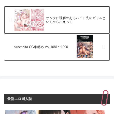
オタクに理解のあるバイト先のギャルと
いちゃらぶえっち
plusmolfa CG集纏め Vol.1081〜1090
最新エロ同人誌