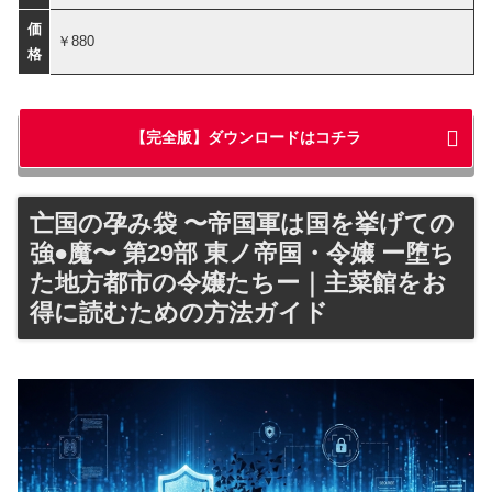
価
￥880
格
【完全版】ダウンロードはコチラ
亡国の孕み袋 〜帝国軍は国を挙げての
強●魔〜 第29部 東ノ帝国・令嬢 ー堕ち
た地方都市の令嬢たちー｜主菜館をお
得に読むための方法ガイド