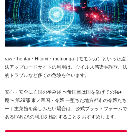
raw・hentai・Hitomi・momonga（モモンガ）といった違
法アップロードサイトの利用は、ウイルス感染や詐欺、法
的トラブルなど多くの危険を伴います。
安心・安全に亡国の孕み袋 〜帝国軍は国を挙げての強●
魔〜 第29部 東ノ帝国・令嬢 ー堕ちた地方都市の令嬢たち
ー｜主菜館を楽しみたい場合は、公式プラットフォームで
あるFANZAの利用を検討することをおすすめします。