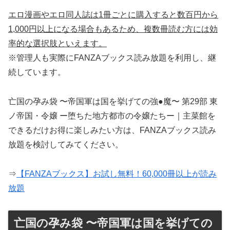
エロ漫画やエロ同人誌は1冊ごとに購入すると数百円から
1,000円以上になる場合もあるため、複数冊読む方には効
率的な選択肢といえます。
※管理人も実際にFANZAブックス読み放題を利用し、継
続しています。
亡国の孕み袋 〜帝国軍は国を挙げての強●魔〜 第29部 東
ノ帝国・令嬢 ー堕ちた地方都市の令嬢たちー｜主菜館を
できるだけお得に楽しみたい方は、FANZAブックス読み
放題を検討してみてください。
⇒
【FANZAブックス】お試し無料！60,000冊以上が読み
放題
亡国の孕み袋 〜帝国軍は国を挙げての