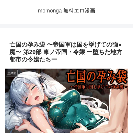
momonga 無料エロ漫画
亡国の孕み袋 〜帝国軍は国を挙げての強●
魔〜 第29部 東ノ帝国・令嬢 ー堕ちた地方
都市の令嬢たちー
主菜館