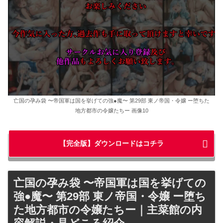
亡国の孕み袋 〜帝国軍は国を挙げての強●魔〜 第29部 東ノ帝国・令嬢 ー堕ちた
地方都市の令嬢たちー 画像10
【完全版】ダウンロードはコチラ
亡国の孕み袋 〜帝国軍は国を挙げての
強●魔〜 第29部 東ノ帝国・令嬢 ー堕ち
た地方都市の令嬢たちー｜主菜館の内