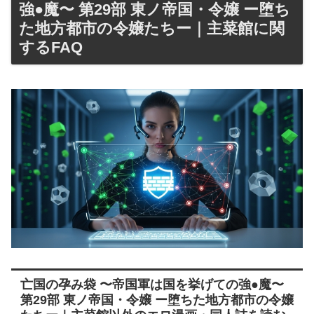
強●魔〜 第29部 東ノ帝国・令嬢 ー堕ち
た地方都市の令嬢たちー｜主菜館に関
するFAQ
亡国の孕み袋 〜帝国軍は国を挙げての強●魔〜
第29部 東ノ帝国・令嬢 ー堕ちた地方都市の令嬢