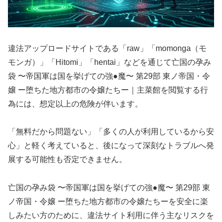
違法アップロードサイトである「raw」「momonga（モ
モンガ）」「Hitomi」「hentai」などを通じて亡国の孕み
袋 〜帝国軍は国を挙げての強●魔〜 第29部 東ノ帝国・令
嬢 ー堕ちた地方都市の令嬢たちー｜主菜館を閲覧する行
為には、想定以上の危険が伴います。
「無料だから問題ない」「多くの人が利用しているから安
心」と軽く考えていると、後になって深刻なトラブルへ発
展する可能性も否定できません。
亡国の孕み袋 〜帝国軍は国を挙げての強●魔〜 第29部 東
ノ帝国・令嬢 ー堕ちた地方都市の令嬢たちーを安全に楽
しみたい方のために、違法サイト利用に伴う主なリスクを