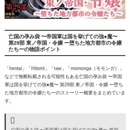
亡国の孕み袋 〜帝国軍は国を挙げての強●魔〜
第29部 東ノ帝国・令嬢 ー堕ちた地方都市の令嬢
たちーの物語ポイント
「hentai」「Hitomi」「raw」「momonga（モモンガ）」
などで無断転載される可能性もある亡国の孕み袋 〜帝国
軍は国を挙げての強●魔〜 第29部 東ノ帝国・令嬢 ー堕ち
た地方都市の令嬢たちーのストーリー概要をまとめていま
す。
亡国の孕み袋 〜帝国軍は国を挙げての強●魔〜 第29