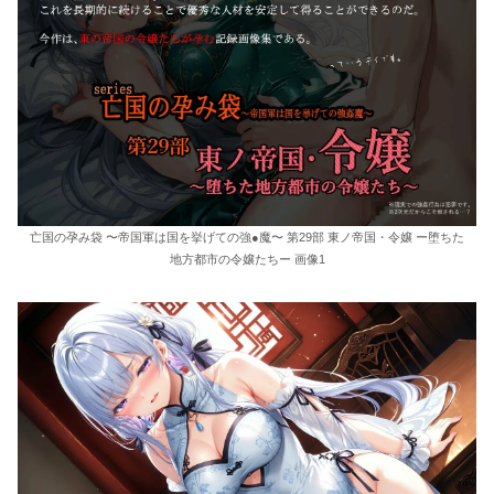
亡国の孕み袋 〜帝国軍は国を挙げての強●魔〜 第29部 東ノ帝国・令嬢 ー堕ちた
地方都市の令嬢たちー 画像1