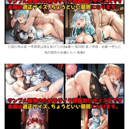
亡国の孕み袋 〜帝国軍は国を挙げての強●魔〜 第29部 東ノ帝国・令嬢 ー堕ちた
地方都市の令嬢たちー 画像6