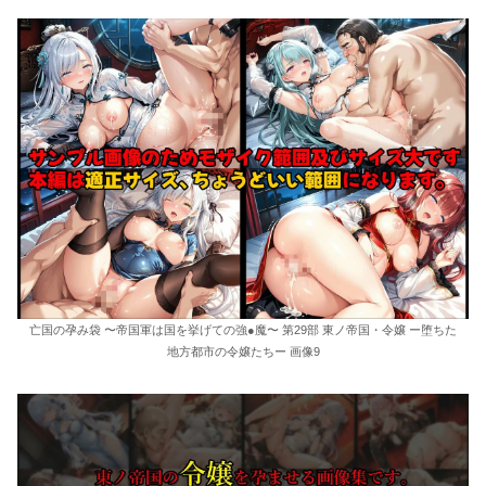
亡国の孕み袋 〜帝国軍は国を挙げての強●魔〜 第29部 東ノ帝国・令嬢 ー堕ちた
地方都市の令嬢たちー 画像9