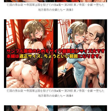
亡国の孕み袋 〜帝国軍は国を挙げての強●魔〜 第29部 東ノ帝国・令嬢 ー堕ちた
地方都市の令嬢たちー 画像3
亡国の孕み袋 〜帝国軍は国を挙げての強●魔〜 第29部 東ノ帝国・令嬢 ー堕ちた
地方都市の令嬢たちー 画像4