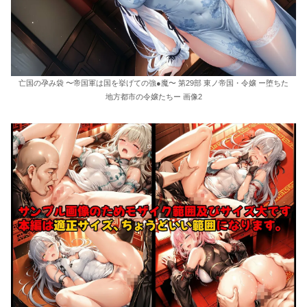
亡国の孕み袋 〜帝国軍は国を挙げての強●魔〜 第29部 東ノ帝国・令嬢 ー堕ちた
地方都市の令嬢たちー 画像2