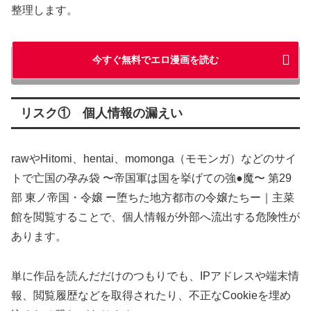
整理します。
今すぐ無料でエロ漫画を読む
リスク① 個人情報の漏えい
rawやHitomi、hentai、momonga（モモンガ）などのサイ
トで亡国の孕み袋 〜帝国軍は国を挙げての強●魔〜 第29
部 東ノ帝国・令嬢 ー堕ちた地方都市の令嬢たちー｜主菜
館を閲覧することで、個人情報が外部へ流出する危険性が
あります。
単に作品を読んだだけのつもりでも、IPアドレスや端末情
報、閲覧履歴などを取得されたり、不正なCookieを埋め