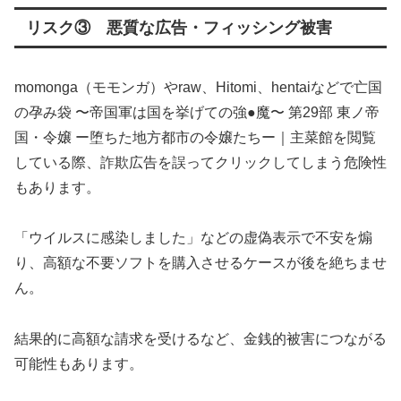
リスク③ 悪質な広告・フィッシング被害
momonga（モモンガ）やraw、Hitomi、hentaiなどで亡国
の孕み袋 〜帝国軍は国を挙げての強●魔〜 第29部 東ノ帝
国・令嬢 ー堕ちた地方都市の令嬢たちー｜主菜館を閲覧
している際、詐欺広告を誤ってクリックしてしまう危険性
もあります。
「ウイルスに感染しました」などの虚偽表示で不安を煽
り、高額な不要ソフトを購入させるケースが後を絶ちませ
ん。
結果的に高額な請求を受けるなど、金銭的被害につながる
可能性もあります。