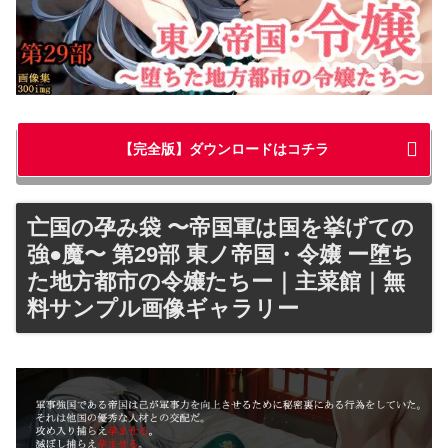
【完全版】ダウンロードはコチラ
亡国の孕み袋 〜帝国軍は国を挙げての
強●魔〜 第29部 東ノ帝国・令嬢 ー堕ち
た地方都市の令嬢たちー｜主菜館｜無
料サンプル画像ギャラリー