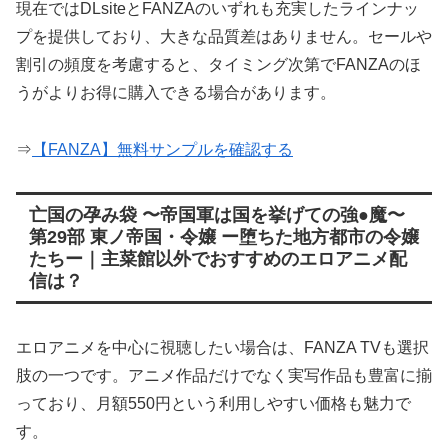
現在ではDLsiteとFANZAのいずれも充実したラインナッ
プを提供しており、大きな品質差はありません。セールや
割引の頻度を考慮すると、タイミング次第でFANZAのほ
うがよりお得に購入できる場合があります。
⇒
【FANZA】無料サンプルを確認する
亡国の孕み袋 〜帝国軍は国を挙げての強●魔〜
第29部 東ノ帝国・令嬢 ー堕ちた地方都市の令嬢
たちー｜主菜館以外でおすすめのエロアニメ配
信は？
エロアニメを中心に視聴したい場合は、FANZA TVも選択
肢の一つです。アニメ作品だけでなく実写作品も豊富に揃
っており、月額550円という利用しやすい価格も魅力で
す。