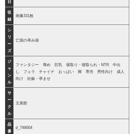
日
収
画像331枚
録
シ
リ
亡国の孕み袋
ー
ズ
ジ
ファンタジー 辱め 巨乳 寝取り・寝取られ・NTR 中出
ャ
し フェラ チャイナ おっぱい 脚 専売 男性向け 成人
ン
向け 妊娠・孕ませ
ル
サ
ー
主菜館
ク
ル
品
d_749004
番