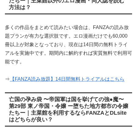
たちー｜主菜館以外のエロ漫画・同人誌を読む
方法は？
多くの作品をまとめて読みたい場合は、FANZAの読み放
題プランが有力な選択肢です。エロ漫画だけでも60,000
冊以上が対象となっており、現在は14日間の無料トライ
アルを実施中です。期間内に解約すれば実質無料で利用可
能です。
⇒
【FANZA読み放題】14日間無料トライアルはこちら
亡国の孕み袋 〜帝国軍は国を挙げての強●魔〜
第29部 東ノ帝国・令嬢 ー堕ちた地方都市の令嬢
たちー｜主菜館を利用するならFANZAとDLsite
はどちらが良い？