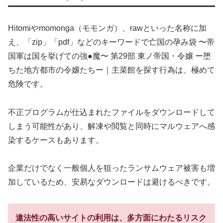
Hitomiやmomonga（モモンガ）、rawといった名称に加
え、「zip」「pdf」などのキーワードで亡国の孕み袋 〜帝
国軍は国を挙げての強●魔〜 第29部 東ノ帝国・令嬢 ー堕
ちた地方都市の令嬢たちー｜主菜館を探す行為は、極めて
危険です。
不正プログラムが仕込まれたファイルをダウンロードして
しまう可能性があり、解凍や閲覧と同時にマルウェアへ感
染するケースもあります。
企業だけでなく一般個人を狙ったランサムウェア被害も増
加しているため、安易なダウンロードは避けるべきです。
違法性の高いサイトの利用は、多方面にわたるリスク