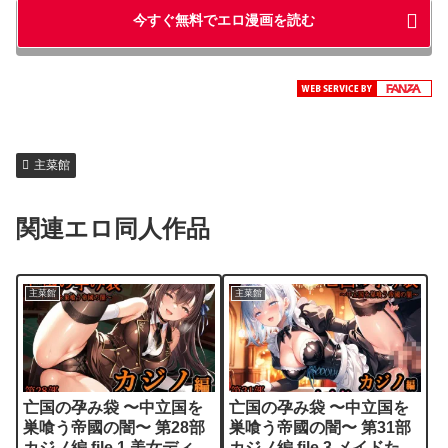
今すぐ無料でエロ漫画を読む
主菜館
関連エロ同人作品
主菜館
主菜館
亡国の孕み袋 〜中立国を
亡国の孕み袋 〜中立国を
巣喰う帝國の闇〜 第28部
巣喰う帝國の闇〜 第31部
カジノ編 file.1 美女ディー
カジノ編 file.3 メイドたち