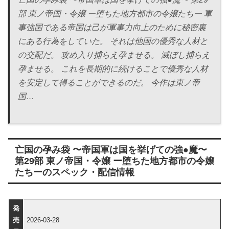
部 東ノ帝国・令嬢 ー堕ちた地方都市の令嬢たちー 軍
事強国である帝国は己が軍事力向上のために秘密裏
にある行為をしていた。 それは他国の優秀な人材と
の交配だ。 攻め入り捕らえ孕ませる。 滅ぼし捕らえ
孕ませる。 これを長期的に続けることで優秀な人材
を安定して得ることができるのだ。 今作は東ノ帝
国…
亡国の孕み袋 〜帝国軍は国を挙げての強●魔〜
第29部 東ノ帝国・令嬢 ー堕ちた地方都市の令嬢
たちーのスペック・配信情報
発
売
2026-03-28