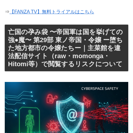
⇒
【FANZA TV】無料トライアルはこちら
亡国の孕み袋 〜帝国軍は国を挙げての
強●魔〜 第29部 東ノ帝国・令嬢 ー堕ち
た地方都市の令嬢たちー｜主菜館を違
法配信サイト（raw・momonga・
Hitomi等）で閲覧するリスクについて