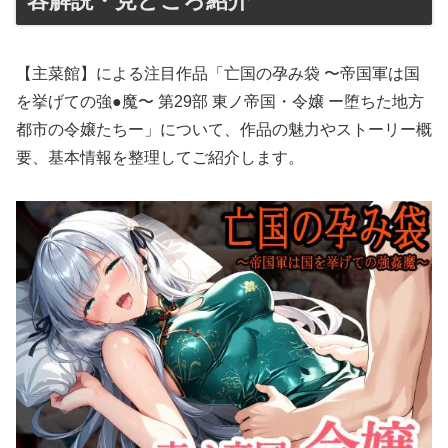
容解説・見どころ紹介
【主菜館】による注目作品「亡国の孕み袋 〜帝国軍は国
を挙げての強●魔〜 第29部 東ノ帝国・令嬢 ー堕ちた地方
都市の令嬢たちー」について、作品の魅力やストーリー概
要、基本情報を整理してご紹介します。