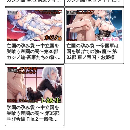
ラーたちのvip専用サービ
のvipサービス
ス
主菜館
主菜館
亡国の孕み袋 〜中立国を
亡国の孕み袋 〜帝国軍は
巣喰う帝國の闇〜第30部
国を挙げての強●魔〜 第
カジノ編-富豪たちの肴-
32部 東ノ帝国・お姫様
file.2 歌姫たちのvip専用サ
ービス
主菜館
学園の孕み袋 〜中立国を
巣喰う帝國の闇〜 第35部
学び舎編 File.2 一般教養
科 上級生編