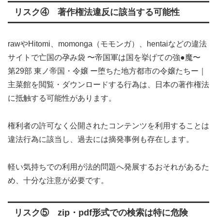
リスク④ 著作権法違反に該当する可能性
rawやHitomi、momonga（モモンガ）、hentaiなどの違法
サイトで亡国の孕み袋 〜帝国軍は国を挙げての強●魔〜
第29部 東ノ帝国・令嬢 ー堕ちた地方都市の令嬢たちー｜
主菜館を閲覧・ダウンロードする行為は、日本の著作権法
に抵触する可能性があります。
権利者の許可なく公開されたコンテンツを利用することは
違法行為に該当し、過去には摘発事例も存在します。
軽い気持ちでの利用が法的問題へ発展するおそれがあるた
め、十分な注意が必要です。
リスク⑤ zip・pdf形式での検索は特に危険