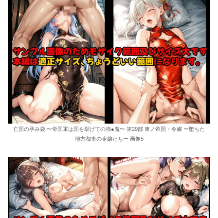
亡国の孕み袋 〜帝国軍は国を挙げての強●魔〜 第29部 東ノ帝国・令嬢 ー堕ちた
地方都市の令嬢たちー 画像5