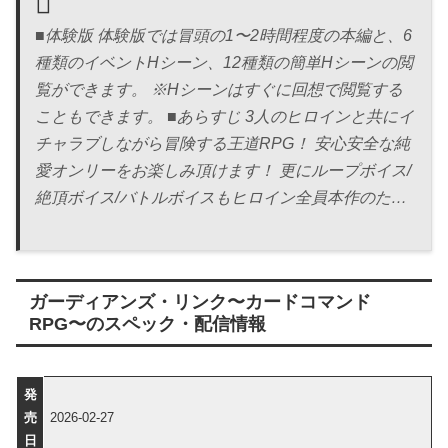
■体験版 体験版では冒頭の1〜2時間程度の本編と、6
種類のイベントHシーン、12種類の簡単Hシーンの閲
覧ができます。 ※Hシーンはすぐに回想で閲覧する
こともできます。 ■あらすじ 3人のヒロインと共にイ
チャラブしながら冒険する王道RPG！ 安心安全な純
愛オンリーをお楽しみ頂けます！ 更にループボイス/
絶頂ボイス/バトルボイスもヒロイン全員本作のた…
ガーディアンズ・リンク〜カードコマンド
RPG〜のスペック・配信情報
発
売
2026-02-27
日