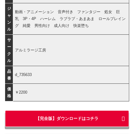
ジ
動画・アニメーション 音声付き ファンタジー 処女 巨
ャ
乳 3P・4P ハーレム ラブラブ・あまあま ロールプレイン
ン
グ 純愛 男性向け 成人向け 快楽堕ち
ル
サ
ー
アルミラージ工房
ク
ル
品
d_735633
番
価
￥2200
格
【完全版】ダウンロードはコチラ