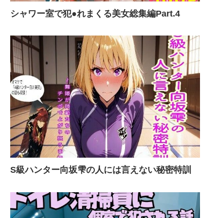
シャワー室で犯●れまくる美女総集編Part.4
S級ハンター向坂雫の人には言えない秘密特訓