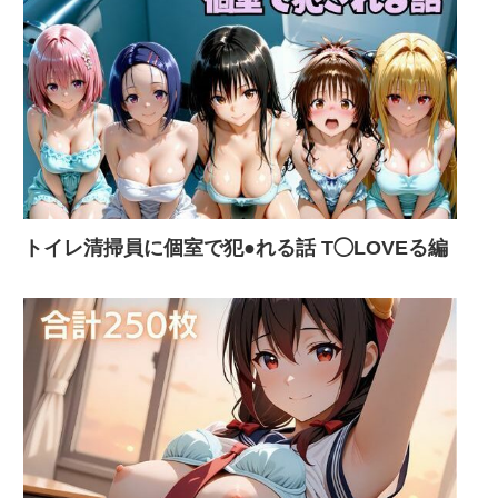
トイレ清掃員に個室で犯●れる話 T◯LOVEる編